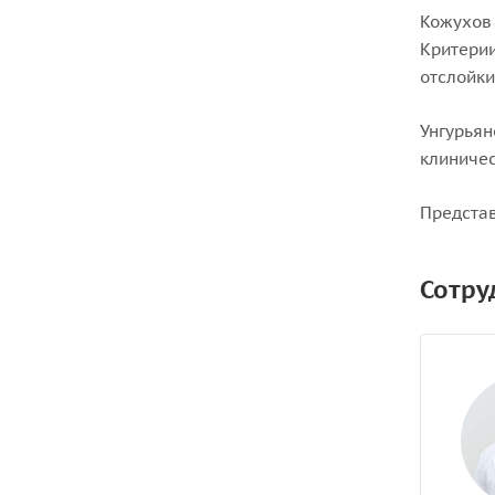
Кожухов 
Критерии
отслойки
Унгурьян
клиничес
Представ
Сотру