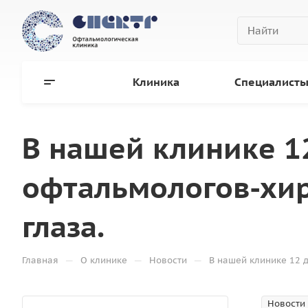
Клиника
Специалист
В нашей клинике 1
офтальмологов-хир
глаза.
—
—
—
Главная
О клинике
Новости
В нашей клинике 12 
Новости