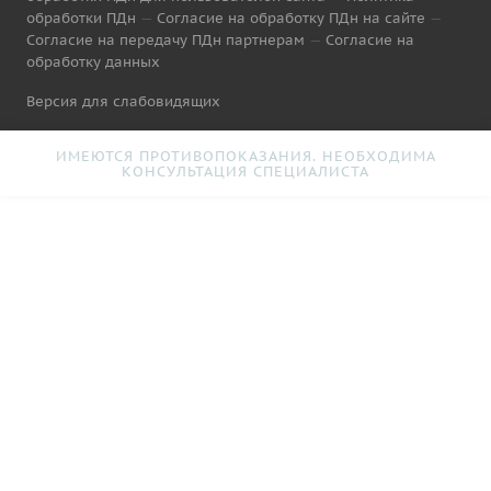
обработки ПДн
—
Согласие на обработку ПДн на сайте
—
Согласие на передачу ПДн партнерам
—
Согласие на
обработку данных
Версия для слабовидящих
ИМЕЮТСЯ ПРОТИВОПОКАЗАНИЯ. НЕОБХОДИМА
КОНСУЛЬТАЦИЯ СПЕЦИАЛИСТА