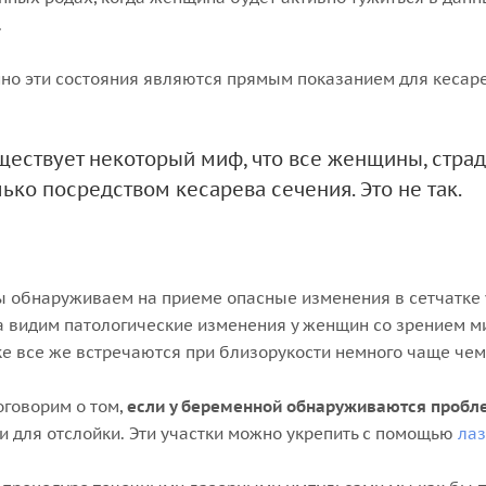
.
но эти состояния являются прямым показанием для кесаре
ществует некоторый миф, что все женщины, стр
лько посредством кесарева сечения. Это не так.
 обнаруживаем на приеме опасные изменения в сетчатке
а видим патологические изменения у женщин со зрением ми
ке все же встречаются при близорукости немного чаще че
оговорим о том,
если у беременной обнаруживаются пробл
 для отслойки. Эти участки можно укрепить с помощью
лаз