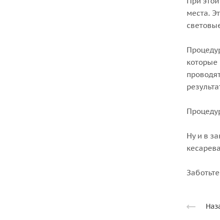
При это
места. Э
световы
Процедур
которые 
проводят
результа
Процедур
Ну и в з
кесарева
Заботьте
Наз