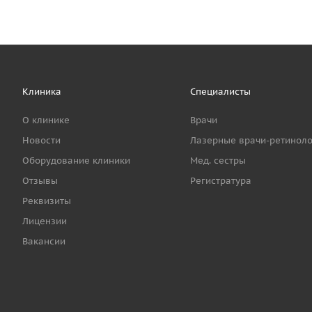
Клиника
Специалисты
О клинике
Врачи
Новости
Лазерные врачи-ретиноло
Оборудование клиники
Мед. сестры
Отзывы
Регистратура
Реквизиты
Лицензии
Вакансии