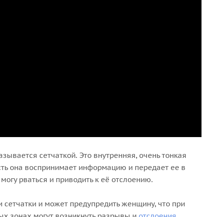
азывается сетчаткой. Это внутренняя, очень тонкая
 есть она воспринимает информацию и передает ее в
могу рваться и приводить к её отслоению.
и сетчатки и может предупредить женщину, что при
ых зонах могут возникнуть разрывы и
отслоения