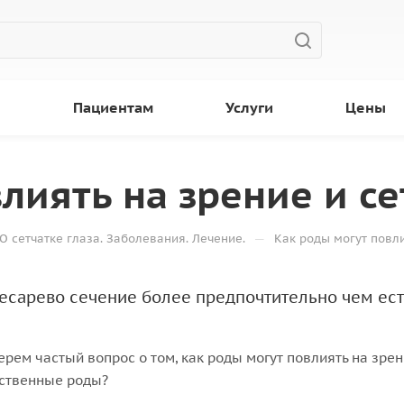
ы
Пациентам
Услуги
Цены
лиять на зрение и се
—
О сетчатке глаза. Заболевания. Лечение.
Как роды могут повли
кесарево сечение более предпочтительно чем ес
рем частый вопрос о том, как роды могут повлиять на зре
ественные роды?