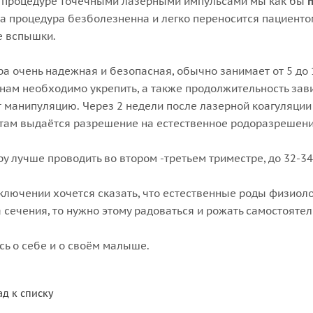
й процедуре точечными лазерными импульсами мы как бы
та процедура безболезненна и легко переносится пациенто
е вспышки.
а очень надежная и безопасная, обычно занимает от 5 до 15
нам необходимо укрепить, а также продолжительность зави
 манипуляцию. Через 2 недели после лазерной коагуляции
там выдаётся разрешение на естественное родоразрешени
у лучше проводить во втором -третьем триместре, до 32-3
аключении хочется сказать, что естественные роды физиол
 сечения, то нужно этому радоваться и рожать самостоятел
сь о себе и о своём малыше.
ад к списку