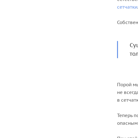
сетчатки
Собствен
Су
то
Порой мы
не всегд
в сетчат
Теперь п
опасными