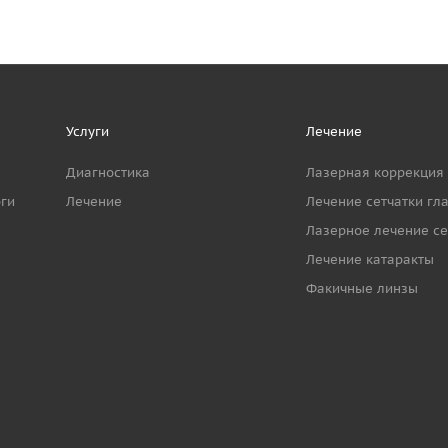
Услуги
Лечение
Диагностика
Лазерная коррекция
ги
Лечение
Лечение сетчатки гл
Лазерное лечение се
Лечение катаракты
Факичные линзы