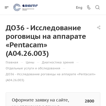
Eng
ДО36 - Исследование
роговицы на аппарате
«Pentacam»
(A04.26.003)
—
—
—
Главная
Цены
Диагностика зрения
—
Отдельные услуги и обследования
ДО36 - Исследование роговицы на аппарате «Pentacam»
(A04.26.003)
Оформите заявку на сайте,
2800