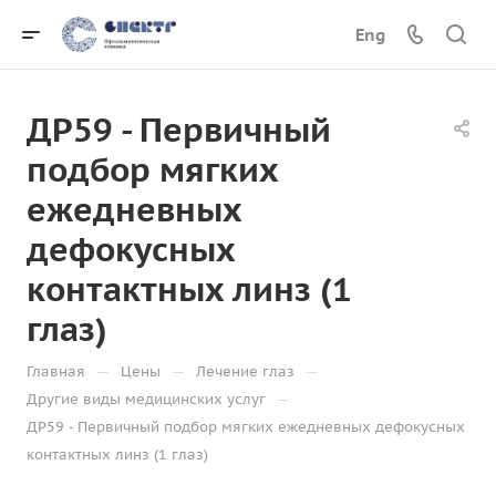
Eng
ДР59 - Первичный
подбор мягких
ежедневных
дефокусных
контактных линз (1
глаз)
—
—
—
Главная
Цены
Лечение глаз
—
Другие виды медицинских услуг
ДР59 - Первичный подбор мягких ежедневных дефокусных
контактных линз (1 глаз)