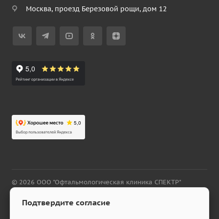
Москва, проезд Березовой рощи, дом 12
© 2026 ООО "Офтальмологическая клиника СПЕКТР"
Политика конфиденциальности
—
Cookie
—
Политика
Подтвердите согласие
обработки ПДн для пользователей сайта
—
Политика