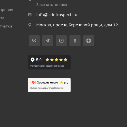
Заказать звонок
 зрения
info@clinicaspectr.ru
аза
Москва, проезд Березовой рощи, дом 12
тчатки