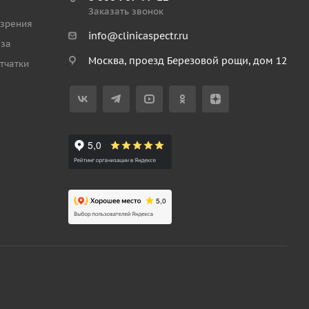
Заказать звонок
 зрения
info@clinicaspectr.ru
аза
Москва, проезд Березовой рощи, дом 12
тчатки