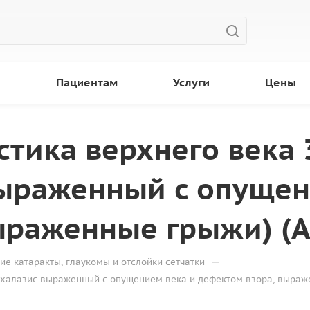
ы
Пациентам
Услуги
Цены
стика верхнего века 
ыраженный с опущен
ыраженные грыжи) (A
—
ие катаракты, глаукомы и отслойки сетчатки
охалазис выраженный с опущением века и дефектом взора, выраже