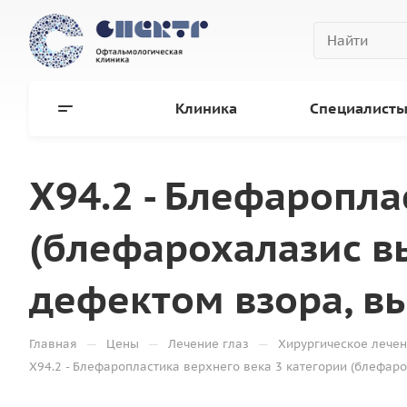
Клиника
Специалист
Х94.2 - Блефаропла
(блефарохалазис в
дефектом взора, в
—
—
—
Главная
Цены
Лечение глаз
Хирургическое лечен
Х94.2 - Блефаропластика верхнего века 3 категории (блефар