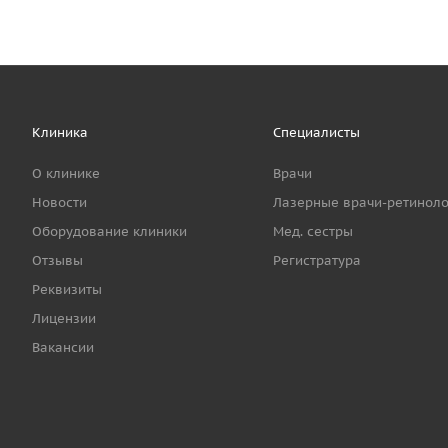
Клиника
Специалисты
О клинике
Врачи
Новости
Лазерные врачи-ретиноло
Оборудование клиники
Мед. сестры
Отзывы
Регистратура
Реквизиты
Лицензии
Вакансии