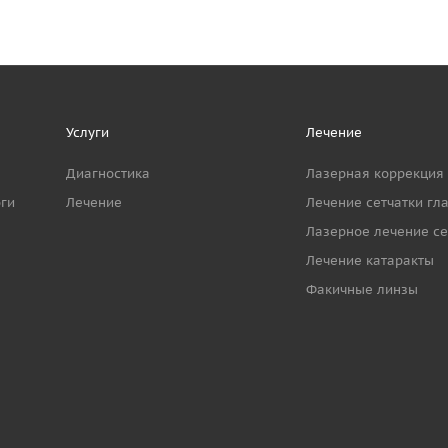
Услуги
Лечение
Диагностика
Лазерная коррекция
ги
Лечение
Лечение сетчатки гл
Лазерное лечение се
Лечение катаракты
Факичные линзы