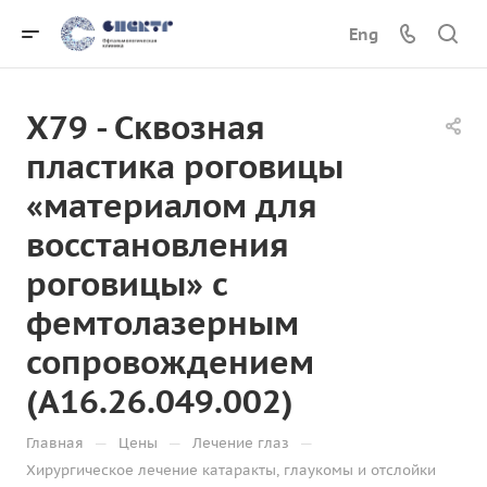
Eng
Х79 - Сквозная
пластика роговицы
«материалом для
восстановления
роговицы» с
фемтолазерным
сопровождением
(A16.26.049.002)
—
—
—
Главная
Цены
Лечение глаз
Хирургическое лечение катаракты, глаукомы и отслойки