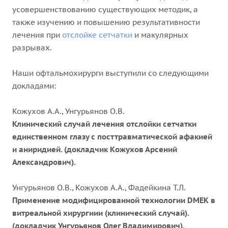
усовершенствованию существующих методик, а
также изучению и повышению результативности
лечения при
отслойке сетчатки
и макулярных
разрывах.
Наши офтальмохирурги выступили со следующими
докладами:
Кожухов А.А., Унгурьянов О.В.
Клинический случай лечения отслойки сетчатки
единственном глазу с посттравматической афакией
и аниридией. (докладчик Кожухов Арсений
Александрович).
Унгурьянов О.В., Кожухов А.А., Фадейкина Т.Л.
Применение модифицированной технологии DMEK в
витреальной хирургиии (клинический случай).
(докладчик Унгурьянов Олег Владимирович).